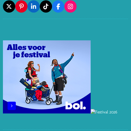
X
P
L
T
F
I
I
I
I
A
N
N
N
K
C
S
T
K
T
E
T
E
E
O
B
A
R
D
K
O
G
E
I
O
R
S
N
K
A
T
M