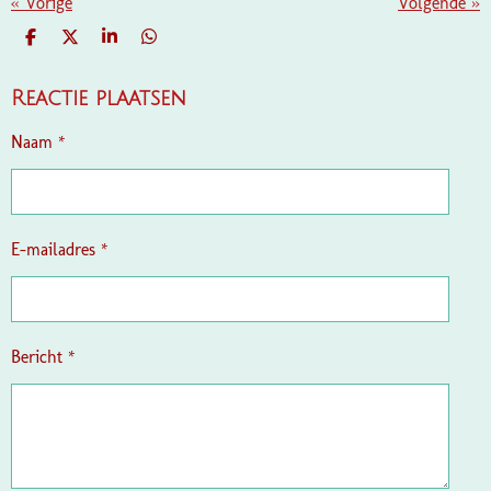
«
Vorige
Volgende
»
D
D
S
D
E
E
H
E
L
E
A
L
E
L
R
E
Reactie plaatsen
N
E
N
Naam *
E-mailadres *
Bericht *