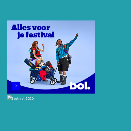
E
E
O
B
A
R
D
K
O
G
E
I
O
R
S
N
K
A
T
M