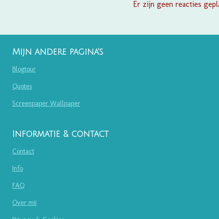
Er zijn geen reacties gepl
Mijn andere pagina's
Blogtour
Quotes
Screenpaper Wallpaper
Informatie & contact
Contact
Info
FAQ
Over mij