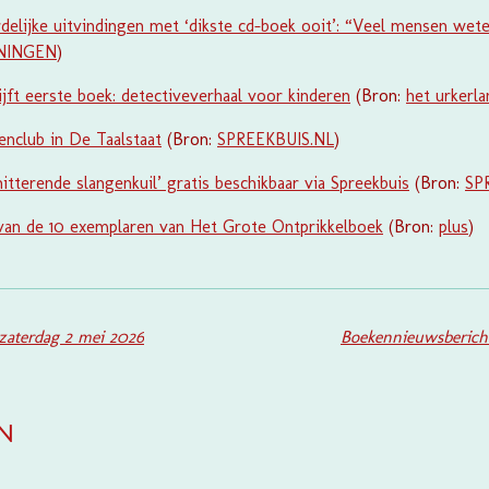
delijke uitvindingen met ‘dikste cd-boek ooit’: “Veel mensen wete
NINGEN
)
ijft eerste boek: detectiveverhaal voor kinderen
(Bron:
het urkerla
enclub in De Taalstaat
(Bron:
SPREEKBUIS.NL
)
itterende slangenkuil’ gratis beschikbaar via Spreekbuis
(Bron:
SP
 van de 10 exemplaren van Het Grote Ontprikkelboek
(Bron:
plus
)
zaterdag 2 mei 2026
Boekennieuwsberich
en