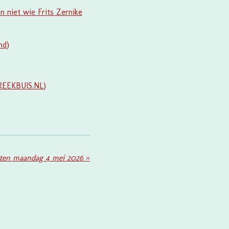
n niet wie Frits Zernike
nd
)
REEKBUIS.NL
)
ten maandag 4 mei 2026
»