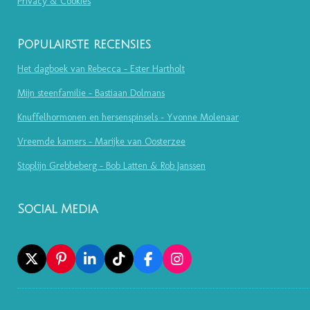
Privacy & Cookies
Populairste recensies
Het dagboek van Rebecca - Ester Hartholt
Mijn steenfamilie - Bastiaan Dolmans
Knuffelhormonen en hersenspinsels - Yvonne Molenaar
Vreemde kamers - Marijke van Oosterzee
Stoplijn Grebbeberg - Bob Latten & Rob Janssen
Social Media
X
P
L
T
F
I
I
I
I
A
N
N
N
K
C
S
T
K
T
E
T