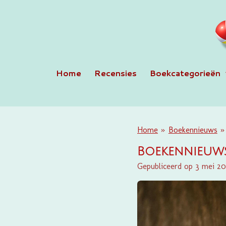
Ga
direct
naar
de
hoofdinhoud
Home
Recensies
Boekcategorieën
Home
»
Boekennieuws
»
Boekennieuws
Gepubliceerd op 3 mei 2