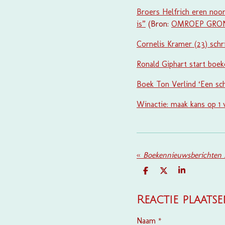
Broers Helfrich eren noor
is”
(Bron:
OMROEP GRO
Cornelis Kramer (23) schr
Ronald Giphart start boek
Boek Ton Verlind ‘Een sch
Winactie: maak kans op 1
«
Boekennieuwsberichten 
D
D
S
E
E
H
L
E
A
E
L
R
Reactie plaats
N
E
Naam *