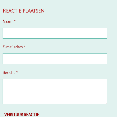
E
E
H
E
L
E
A
L
E
L
R
E
Reactie plaatsen
N
E
N
Naam *
E-mailadres *
Bericht *
VERSTUUR REACTIE