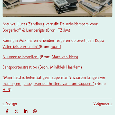
Nieuws: Lucas Zandberg verruilt De Arbeiderspers voor
Borgerhoff & Lamberigts
(Bron:
TZUM
)
Koningin Máxima en vrienden reageren op overlijden Kops:
'Allerliefste vriendin'
(Bron:
nu.nl
)
Nu voor te bestellen!
(Bron:
Mara van Ness
)
Santpoorterstraat 64
(Bron:
Minibieb Haarlem
)
“Mijn held is helemáál geen superman”: waarom krijgen we
maar geen genoeg van de thrillers van Toni Coppers?
(Bron:
HLN
)
«
Vorige
Volgende
»
D
D
S
D