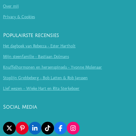
Over mij
Privacy & Cookies
Populairste recensies
Het dagboek van Rebecca - Ester Hartholt
Mijn steenfamilie - Bastiaan Dolmans
Knuffelhormonen en hersenspinsels - Yvonne Molenaar
Stoplijn Grebbeberg - Bob Latten & Rob Janssen
Lief wezen - Wieke Hart en Rita Sterkeboer
Social Media
X
P
L
T
F
I