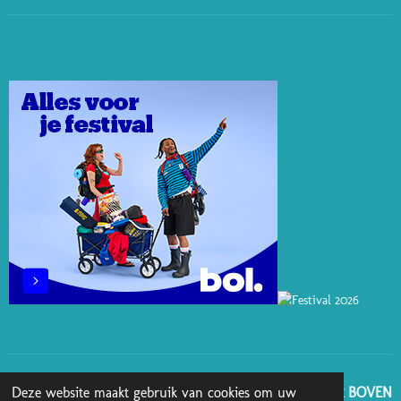
I
I
I
A
N
N
N
K
C
S
T
K
T
E
T
E
E
O
B
A
R
D
K
O
G
E
I
O
R
S
N
K
A
T
M
GA NAAR BOVEN
Deze website maakt gebruik van cookies om uw