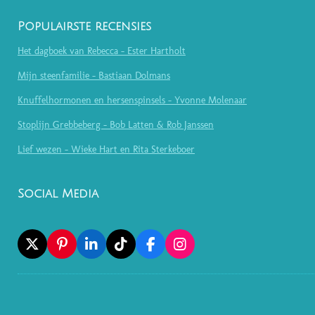
Populairste recensies
Het dagboek van Rebecca - Ester Hartholt
Mijn steenfamilie - Bastiaan Dolmans
Knuffelhormonen en hersenspinsels - Yvonne Molenaar
Stoplijn Grebbeberg - Bob Latten & Rob Janssen
Lief wezen - Wieke Hart en Rita Sterkeboer
Social Media
X
P
L
T
F
I
I
I
I
A
N
N
N
K
C
S
T
K
T
E
T
E
E
O
B
A