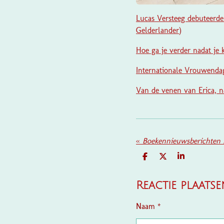
Lucas Versteeg debuteerde 
Gelderlander
)
Hoe ga je verder nadat je
Internationale Vrouwendag
Van de venen van Erica, na
«
Boekennieuwsberichten 
D
D
S
E
E
H
L
E
A
E
L
R
Reactie plaatse
N
E
Naam *