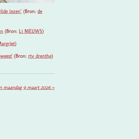
ilde lezen’
(Bron:
de
an
(Bron:
L1 NIEUWS
)
argriet
)
eweest'
(Bron:
rtv drenthe
)
n maandag 9 maart 2026
»