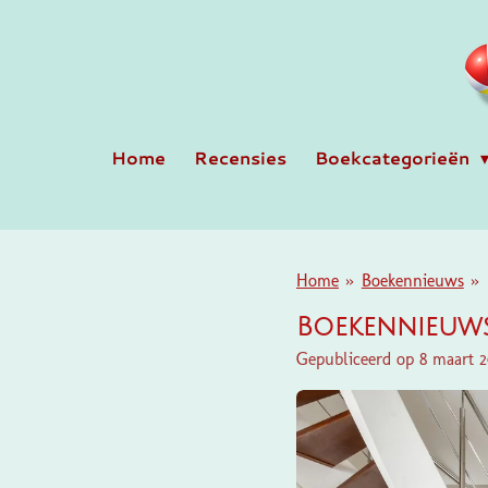
Ga
direct
naar
de
hoofdinhoud
Home
Recensies
Boekcategorieën
Home
»
Boekennieuws
»
Boekennieuws
Gepubliceerd op 8 maart 