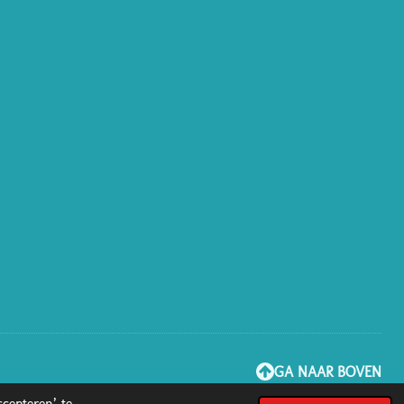
GA NAAR BOVEN
cepteren’ te