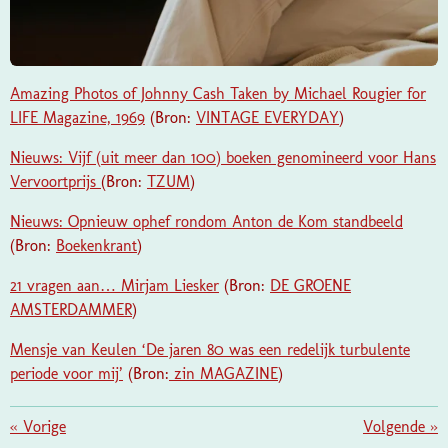
Amazing Photos of Johnny Cash Taken by Michael Rougier for
LIFE Magazine, 1969
(Bron:
VINTAGE EVERYDAY
)
Nieuws: Vijf (uit meer dan 100) boeken genomineerd voor Hans
Vervoortprijs
(Bron:
TZUM
)
Nieuws: Opnieuw ophef rondom Anton de Kom standbeeld
(Bron:
Boekenkrant
)
21 vragen aan… Mirjam Liesker
(Bron:
DE GROENE
AMSTERDAMMER
)
Mensje van Keulen ‘De jaren 80 was een redelijk turbulente
periode voor mij’
(Bron:
zin MAGAZINE
)
«
Vorige
Volgende
»