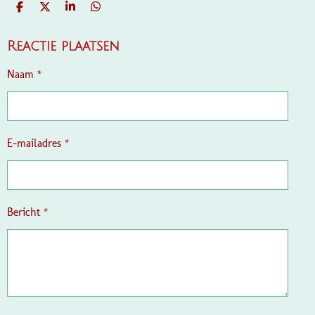
D
D
S
D
E
E
H
E
L
E
A
L
E
L
R
E
Reactie plaatsen
N
E
N
Naam *
E-mailadres *
Bericht *