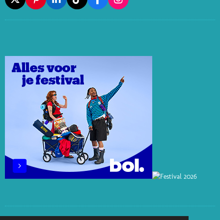
X
P
L
T
F
I
I
I
I
A
N
N
N
K
C
S
T
K
T
E
T
E
E
O
B
A
R
D
K
O
G
E
I
O
R
S
N
K
A
T
M