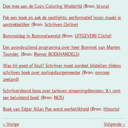
Doe mee aan de Cozy Coloring Wedstrijd
(Bron:
bruna
)
Pak een boek en pak de spotlights: performatief lezen maakt je
aantrekkelijker
(Bron:
Schrijven Online
)
Bommeldag in Bommelwereld
(Bron:
UITGEVERIJ Cliché
)
Een avondvullend programma over heer Bommel van Marten
Toonder.
(Bron:
Rìemer BOEKHANDELS
)
Was hij goed of fout? Schrijver moet oordeel bijstellen tijdens
schrijven boek over oorlogsburgemeester
(Bron:
omroep
zeeland
)
Schrijversbond boos over tarieven streamingdiensten: '8,5 cent
per beluisterd boek'
(Bron:
NOS
)
Boek van Edgar Allan Poe werd werkelijkheid
(Bron:
Historia
)
«
Vorige
Volgende
»