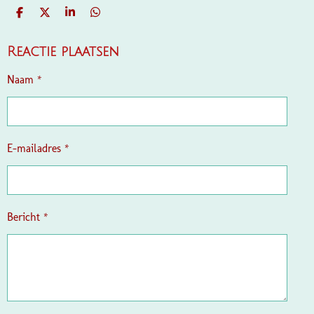
D
D
S
D
E
E
H
E
L
E
A
L
E
L
R
E
Reactie plaatsen
N
E
N
Naam *
E-mailadres *
Bericht *