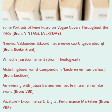
Some Portraits of Rene Russo on Vogue Covers Throughout the
1970s
(Bron:
VINTAGE EVERYDAY
)
Nieuws: Vakbonden akkoord met nieuwe cao Uitgeverijbedrijf
(Bron:
Boekenkrant
)
Winactie jaarabonnement
(Bron:
Theologie.nl
)
Afsluitingbijeenkomst Compendium ‘Liederen en hun verhaal’
(Bron:
Liedboek
)
An evening with Julian Barnes: een niet te missen en unieke
avond
(Bron:
VBK
)
Vacature – E-commerce & Digital Performance Marketeer
(Bron:
VBK
)