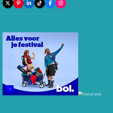
X
P
L
T
F
I
I
I
I
A
N
N
N
K
C
S
T
K
T
E
T
E
E
O
B
A
R
D
K
O
G
E
I
O
R
S
N
K
A
T
M