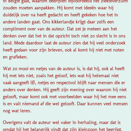
in België gaat, waarom bedrijven bijvoorbeeld het ziekteverzuim
zouden moeten aanpakken. Hij komt met ideeën waar hij
duidelijk over na heeft gedacht en heeft gekeken hoe het in
andere landen gaat. Ons kikkerlandje krijgt daar zelfs een
compliment over van de auteur. Dat zet je meteen aan het
denken over dat het in dat opzicht toch niet zo slecht is in ons
land. Mede daardoor laat de auteur zien dat hij veel onderzoek
heeft gedaan voor zijn brieven, ook al komt hij niet met noten
en grafieken.
Wat zo mooi en netjes van de auteur is, is dat hij, ook al heeft
hij met iets niet, zoals het geloof, iets wat hij helemaal niet
vaak aangeeft 🤣, netjes en respectvol blijft naar mensen die er
anders over denken. Hij geeft zijn mening over waarom hij niet
gelooft, maar komt ook met voorbeelden waar hij het mee eens
is en valt niemand af die wel gelooft. Daar kunnen veel mensen
nog wat leren.
Overigens valt de auteur wel vaker in herhaling, maar dat is
omdat hij het belangrijk vindt dat zijn kleinzoon het begrijpt,