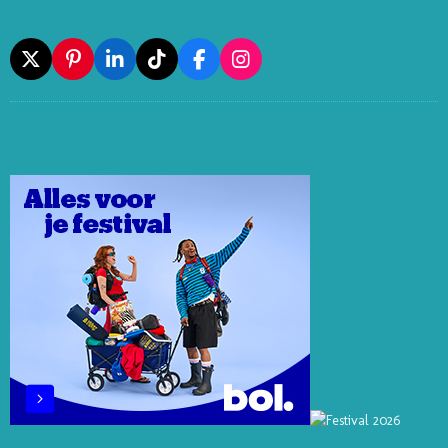
X
P
L
T
F
I
I
I
I
A
N
N
N
K
C
S
T
K
T
E
T
E
E
O
B
A
R
D
K
O
G
E
I
O
R
S
N
K
A
T
M