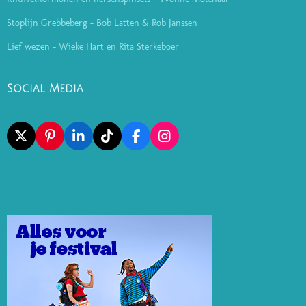
Stoplijn Grebbeberg - Bob Latten & Rob Janssen
Lief wezen - Wieke Hart en Rita Sterkeboer
Social Media
X
P
L
T
F
I
I
I
I
A
N
N
N
K
C
S
T
K
T
E
T
E
E
O
B
A
R
D
K
O
G
E
I
O
R
S
N
K
A
T
M