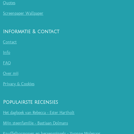
Quotes
Screenpaper Wallpaper
Informatie & contact
Contact
Info
FAQ
Over mij
Privacy & Cookies
Populairste recensies
Het dagboek van Rebecca - Ester Hartholt
Mijn steenfamilie - Bastiaan Dolmans
Knuffelhormonen en hersenspinsels - Yvonne Molenaar