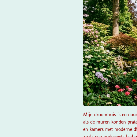
Mijn droomhuis is een oud
als de muren konden prate
en kamers met moderne din
zoals een ouderwets bad op