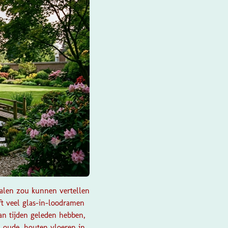
halen zou kunnen vertellen
t veel glas-in-loodramen
an tijden geleden hebben,
, oude, houten vloeren in