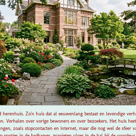
 herenhuis. Zo'n huis dat al eeuwenlang bestaat en levendige ver
n. Verhalen over vorige bewoners en over bezoekers. Het huis heef
gen, zoals stopcontacten en internet, maar die nog wel de sfeer v
 pootjes in de badkamer, granieten vloer in de hal bij de voordeur