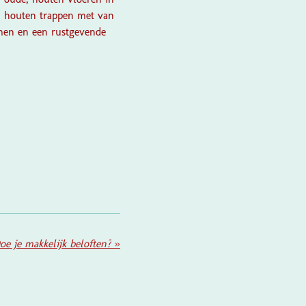
e, houten trappen met van
omen en een rustgevende
e je makkelijk beloften?
»