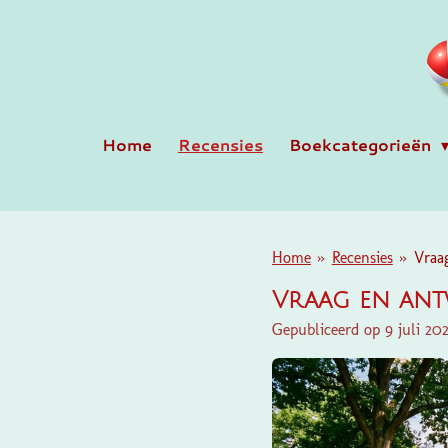
Ga
direct
naar
de
hoofdinhoud
Home
Recensies
Boekcategorieën
Home
»
Recensies
»
Vraa
Vraag en ant
Gepubliceerd op 9 juli 20