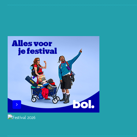
I
I
I
A
N
N
N
K
C
S
T
K
T
E
T
E
E
O
B
A
R
D
K
O
G
E
I
O
R
S
N
K
A
T
M