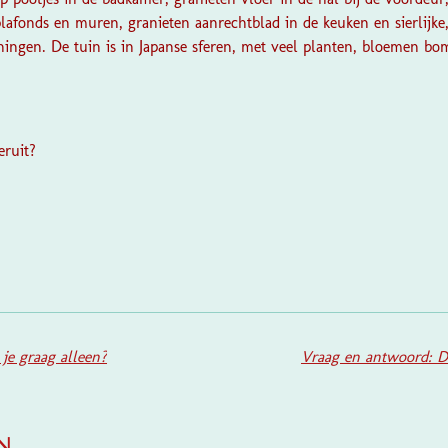
 plafonds en muren, granieten aanrechtblad in de keuken en sierlijk
ningen. De tuin is in Japanse sferen, met veel planten, bloemen b
eruit?
S
t
e
m
m
e
n
je graag alleen?
Vraag en antwoord: Do
n