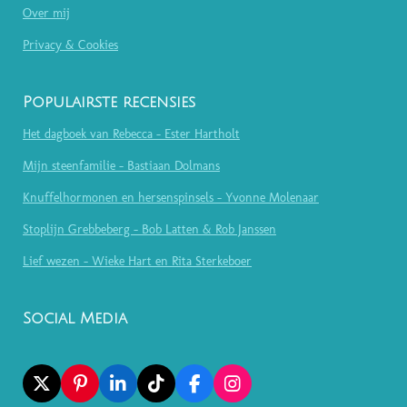
Over mij
Privacy & Cookies
Populairste recensies
Het dagboek van Rebecca - Ester Hartholt
Mijn steenfamilie - Bastiaan Dolmans
Knuffelhormonen en hersenspinsels - Yvonne Molenaar
Stoplijn Grebbeberg - Bob Latten & Rob Janssen
Lief wezen - Wieke Hart en Rita Sterkeboer
Social Media
X
P
L
T
F
I