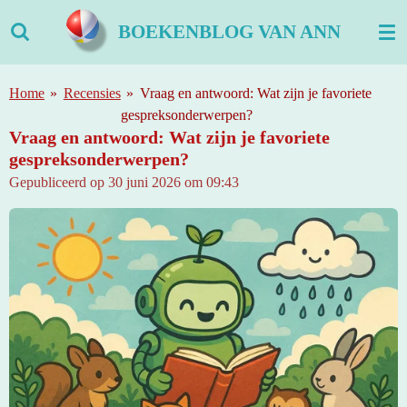
Ga
BOEKENBLOG VAN ANN
direct
naar
de
Home
»
Recensies
»
Vraag en antwoord: Wat zijn je favoriete
hoofdinhoud
gespreksonderwerpen?
Vraag en antwoord: Wat zijn je favoriete
gespreksonderwerpen?
Gepubliceerd op 30 juni 2026 om 09:43