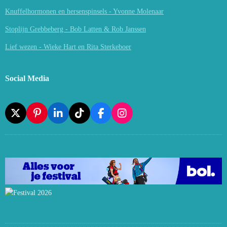
Knuffelhormonen en hersenspinsels - Yvonne Molenaar
Stoplijn Grebbeberg - Bob Latten & Rob Janssen
Lief wezen - Wieke Hart en Rita Sterkeboer
Social Media
X
P
L
T
F
I
I
I
I
A
N
N
N
K
C
S
T
K
T
E
T
E
E
O
B
A
R
D
K
O
G
E
I
O
R
S
N
K
A
T
M