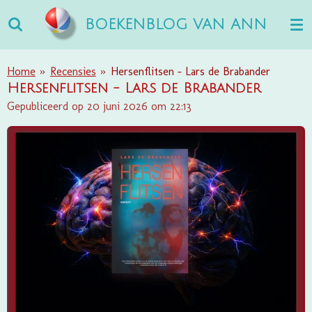
Ga
BOEKENBLOG VAN ANN
direct
naar
de
Home
»
Recensies
»
Hersenflitsen - Lars de Brabander
hoofdinhoud
Hersenflitsen - Lars de Brabander
Gepubliceerd op 20 juni 2026 om 22:13