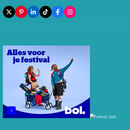
X
P
L
T
F
I
I
I
I
A
N
N
N
K
C
S
T
K
T
E
T
E
E
O
B
A
R
D
K
O
G
E
I
O
R
S
N
K
A
T
M