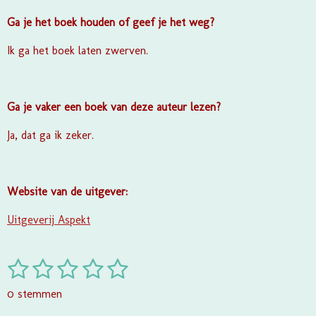
Ga je het boek houden of geef je het weg?
Ik ga het boek laten zwerven.
Ga je vaker een boek van deze auteur lezen?
Ja, dat ga ik zeker.
Website van de uitgever:
Uitgeverij Aspekt
1
2
3
4
5
S
R
t
a
s
s
s
s
s
e
0 stemmen
t
m
t
t
t
t
t