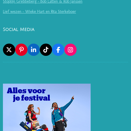
Stoplijn Grebbeberg - Bob Latten & Rob Janssen
Lief wezen - Wieke Hart en Rita Sterkeboer
Social Media
X
P
L
T
F
I
I
I
I
A
N
N
N
K
C
S
T
K
T
E
T
E
E
O
B
A
R
D
K
O
G
E
I
O
R
S
N
K
A
T
M