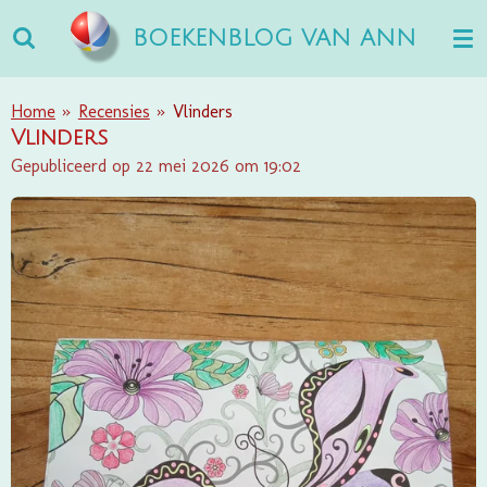
Ga
BOEKENBLOG VAN ANN
direct
naar
de
Home
»
Recensies
»
Vlinders
hoofdinhoud
Vlinders
Gepubliceerd op 22 mei 2026 om 19:02