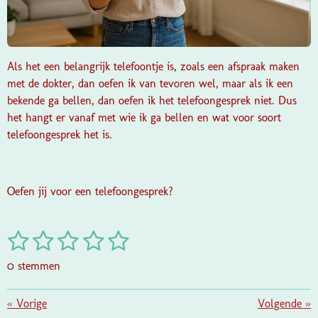
Als het een belangrijk telefoontje is, zoals een afspraak maken
met de dokter, dan oefen ik van tevoren wel, maar als ik een
bekende ga bellen, dan oefen ik het telefoongesprek niet. Dus
het hangt er vanaf met wie ik ga bellen en wat voor soort
telefoongesprek het is.
Oefen jij voor een telefoongesprek?
1
2
3
4
5
S
R
t
a
s
s
s
s
s
e
0 stemmen
t
m
t
t
t
t
t
i
m
e
e
e
e
e
«
Vorige
e
Volgende
»
n
n