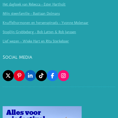
Het dagboek van Rebecca - Ester Hartholt
Mijn steenfamilie - Bastiaan Dolmans
Knuffelhormonen en hersenspinsels - Yvonne Molenaar
Stoplijn Grebbeberg - Bob Latten & Rob Janssen
Lief wezen - Wieke Hart en Rita Sterkeboer
Social Media
X
P
L
T
F
I
I
I
I
A
N
N
N
K
C
S
T
K
T
E
T
E
E
O
B
A
R
D
K
O
G
E
I
O
R
S
N
K
A
T
M