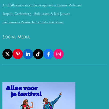
Knuffelhormonen en hersenspinsels - Yvonne Molenaar
Stoplijn Grebbeberg - Bob Latten & Rob Janssen
Lief wezen - Wieke Hart en Rita Sterkeboer
Social Media
X
P
L
T
F
I
I
I
I
A
N
N
N
K
C
S
T
K
T
E
T
E
E
O
B
A
R
D
K
O
G
E
I
O
R
S
N
K
A
T
M