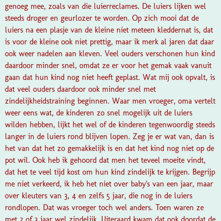
genoeg mee, zoals van die luierreclames. De luiers lijken wel
steeds droger en geurlozer te worden. Op zich mooi dat de
luiers na een plasje van de kleine niet meteen kleddernat is, dat
is voor de kleine ook niet prettig, maar ik merk al jaren dat daar
ook weer nadelen aan kleven. Veel ouders verschonen hun kind
daardoor minder snel, omdat ze er voor het gemak vaak vanuit
gaan dat hun kind nog niet heeft geplast. Wat mij ook opvalt, is
dat veel ouders daardoor ook minder snel met
zindelijkheidstraining beginnen. Waar men vroeger, oma vertelt
weer eens wat, de kinderen zo snel mogelijk uit de luiers
wilden hebben, lijkt het wel of de kinderen tegenwoordig steeds
langer in de luiers rond blijven lopen. Zeg je er wat van, dan is
het van dat het zo gemakkelijk is en dat het kind nog niet op de
pot wil. Ook heb ik gehoord dat men het teveel moeite vindt,
dat het te veel tijd kost om hun kind zindelijk te krijgen. Begrijp
me niet verkeerd, ik heb het niet over baby's van een jaar, maar
over kleuters van 3, 4 en zelfs 5 jaar, die nog in de luiers
rondlopen. Dat was vroeger toch wel anders. Toen waren ze
met 2 of 3 jaar wel zindelijk. Uiteraard kwam dat ook doordat de