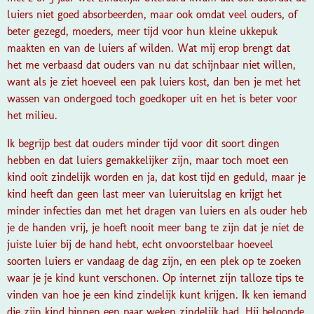
luiers niet goed absorbeerden, maar ook omdat veel ouders, of
beter gezegd, moeders, meer tijd voor hun kleine ukkepuk
maakten en van de luiers af wilden. Wat mij erop brengt dat
het me verbaasd dat ouders van nu dat schijnbaar niet willen,
want als je ziet hoeveel een pak luiers kost, dan ben je met het
wassen van ondergoed toch goedkoper uit en het is beter voor
het milieu.
Ik begrijp best dat ouders minder tijd voor dit soort dingen
hebben en dat luiers gemakkelijker zijn, maar toch moet een
kind ooit zindelijk worden en ja, dat kost tijd en geduld, maar je
kind heeft dan geen last meer van luieruitslag en krijgt het
minder infecties dan met het dragen van luiers en als ouder heb
je de handen vrij, je hoeft nooit meer bang te zijn dat je niet de
juiste luier bij de hand hebt, echt onvoorstelbaar hoeveel
soorten luiers er vandaag de dag zijn, en een plek op te zoeken
waar je je kind kunt verschonen. Op internet zijn talloze tips te
vinden van hoe je een kind zindelijk kunt krijgen. Ik ken iemand
die zijn kind binnen een paar weken zindelijk had. Hij beloonde