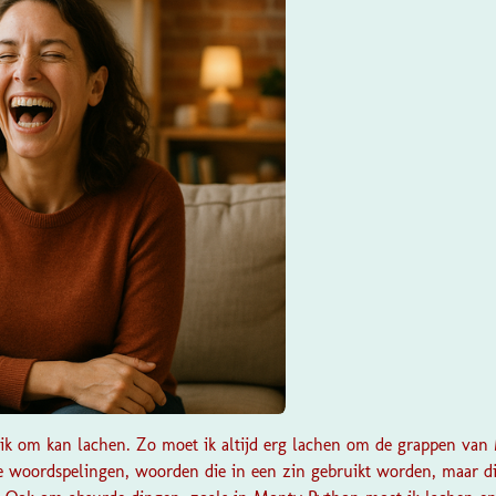
 ik om kan lachen. Zo moet ik altijd erg lachen om de grappen va
woordspelingen, woorden die in een zin gebruikt worden, maar di