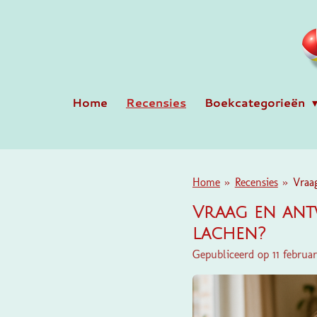
Ga
direct
naar
de
hoofdinhoud
Home
Recensies
Boekcategorieën
Home
»
Recensies
»
Vraa
Vraag en ant
lachen?
Gepubliceerd op 11 februa