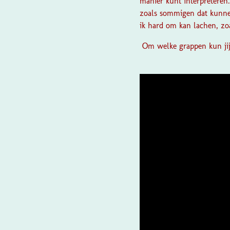
manier kunt interpretere
zoals sommigen dat kunne
ik hard om kan lachen, zo
Om welke grappen kun jij