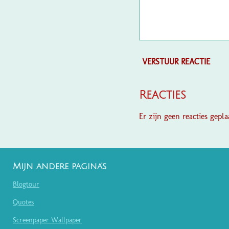
VERSTUUR REACTIE
Reacties
Er zijn geen reacties geplaa
Mijn andere pagina's
Blogtour
Quotes
Screenpaper Wallpaper