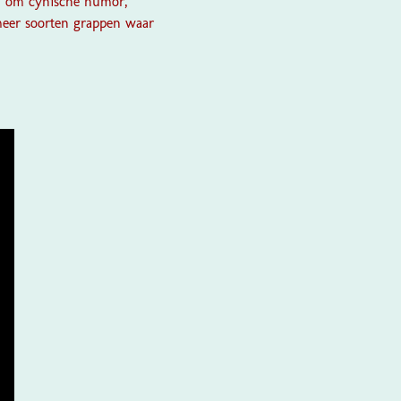
en om cynische humor,
meer soorten grappen waar