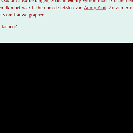
n. Ook om absurde dingen, zoals in Monty Python moet ik lachen 
n. Ik moet vaak lachen om de teksten van
Aunty Acid
. Zo zijn er 
als om flauwe grappen.
 lachen?