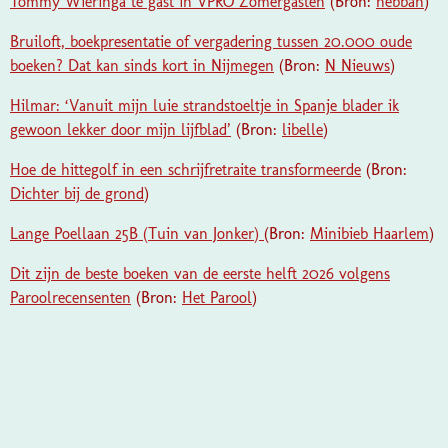
Tommy Wieringa te gast in VPRO Zomergasten
(Bron:
hebban
)
Bruiloft, boekpresentatie of vergadering tussen 20.000 oude
boeken? Dat kan sinds kort in Nijmegen
(Bron:
N Nieuws
)
Hilmar: ‘Vanuit mijn luie strandstoeltje in Spanje blader ik
gewoon lekker door mijn lijfblad’
(Bron:
libelle
)
Hoe de hittegolf in een schrijfretraite transformeerde
(Bron:
Dichter bij de grond
)
Lange Poellaan 25B (Tuin van Jonker)
(Bron:
Minibieb Haarlem
)
Dit zijn de beste boeken van de eerste helft 2026 volgens
Paroolrecensenten
(Bron:
Het Parool
)