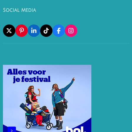
Social Media
X
P
L
T
F
I
I
I
I
A
N
N
N
K
C
S
T
K
T
E
T
E
E
O
B
A
R
D
K
O
G
E
I
O
R
S
N
K
A
T
M