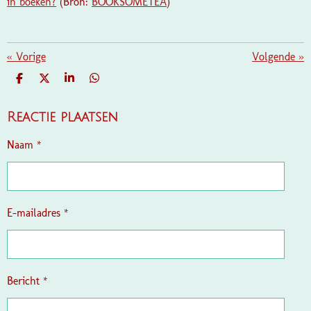
in boeken?
(Bron:
BOOKSOMETEA
)
«
Vorige
Volgende
»
D
D
S
D
E
E
H
E
L
E
A
L
E
L
R
E
Reactie plaatsen
N
E
N
Naam *
E-mailadres *
Bericht *