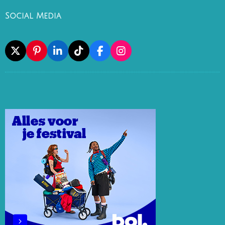
Social Media
X
P
L
T
F
I
I
I
I
A
N
N
N
K
C
S
T
K
T
E
T
E
E
O
B
A
R
D
K
O
G
E
I
O
R
S
N
K
A
T
M