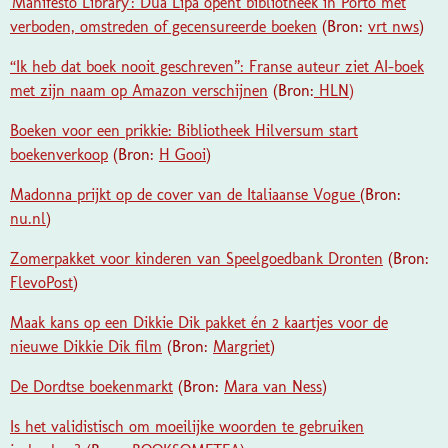
'Manifesto Library': Dua Lipa opent bibliotheek in Porto met
verboden, omstreden of gecensureerde boeken
(Bron:
vrt nws
)
“Ik heb dat boek nooit geschreven”: Franse auteur ziet AI-boek
met zijn naam op Amazon verschijnen
(Bron:
HLN)
Boeken voor een prikkie: Bibliotheek Hilversum start
boekenverkoop
(Bron:
H Gooi
)
Madonna prijkt op de cover van de Italiaanse Vogue
(Bron:
nu.nl
)
Zomerpakket voor kinderen van Speelgoedbank Dronten
(Bron:
FlevoPost
)
Maak kans op een Dikkie Dik pakket én 2 kaartjes voor de
nieuwe Dikkie Dik film
(Bron:
Margriet
)
De Dordtse boekenmarkt
(Bron:
Mara van Ness
)
Is het validistisch om moeilijke woorden te gebruiken