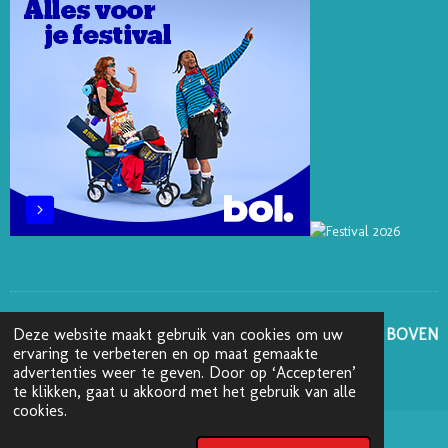
S
N
K
A
T
M
GA NAAR BOVEN
Deze website maakt gebruik van cookies om uw
ervaring te verbeteren en op maat gemaakte
advertenties weer te geven. Door op ‘Accepteren’
© 2025 - 2026 Boekenblog van Ann
te klikken, gaat u akkoord met het gebruik van alle
cookies.