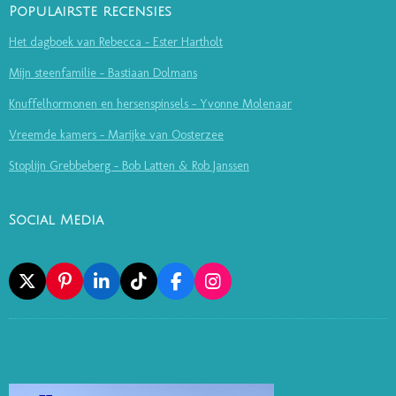
Populairste recensies
Het dagboek van Rebecca - Ester Hartholt
Mijn steenfamilie - Bastiaan Dolmans
Knuffelhormonen en hersenspinsels - Yvonne Molenaar
Vreemde kamers - Marijke van Oosterzee
Stoplijn Grebbeberg - Bob Latten & Rob Janssen
Social Media
X
P
L
T
F
I
I
I
I
A
N
N
N
K
C
S
T
K
T
E
T
E
E
O
B
A
R
D
K
O
G
E
I
O
R