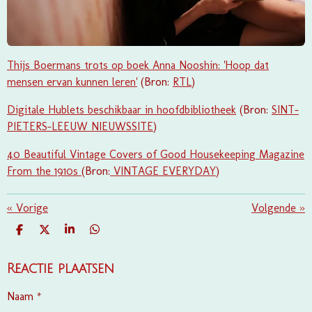
Thijs Boermans trots op boek Anna Nooshin: 'Hoop dat
mensen ervan kunnen leren'
(Bron:
RTL
)
Digitale Hublets beschikbaar in hoofdbibliotheek
(Bron:
SINT-
PIETERS-LEEUW NIEUWSSITE
)
40 Beautiful Vintage Covers of Good Housekeeping Magazine
From the 1910s
(Bron:
VINTAGE EVERYDAY
)
«
Vorige
Volgende
»
D
D
S
D
E
E
H
E
L
E
A
L
E
L
R
E
Reactie plaatsen
N
E
N
Naam *