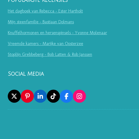
Populairste recensies
Het dagboek van Rebecca - Ester Hartholt
Mijn steenfamilie - Bastiaan Dolmans
Knuffelhormonen en hersenspinsels - Yvonne Molenaar
Vreemde kamers - Marijke van Oosterzee
Stoplijn Grebbeberg - Bob Latten & Rob Janssen
Social Media
X
P
L
T
F
I
I
I
I
A
N
N
N
K
C
S
T
K
T
E
T
E
E
O
B
A
R
D
K
O
G
E
I
O
R