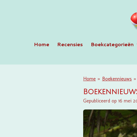
Ga
direct
naar
de
hoofdinhoud
Home
Recensies
Boekcategorieën
Home
»
Boekennieuws
»
Boekennieuws
Gepubliceerd op 16 mei 