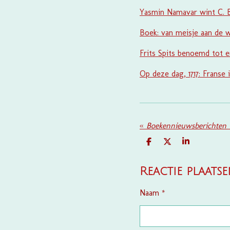
Yasmin Namavar wint C. Bu
Boek: van meisje aan de w
Frits Spits benoemd tot 
Op deze dag, 1717: Franse
«
Boekennieuwsberichten v
D
D
S
E
E
H
L
E
A
E
L
R
Reactie plaats
N
E
Naam *