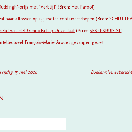
ddingh’-prijs met ‘Verblijf’
(Bron:
Het Parool
)
al naar aflosser op 135 meter containerschepen
(Bron:
SCHUTTE
erelid van Het Genootschap Onze Taal
(Bron:
SPREEKBUIS.NL
)
 intellectueel François-Marie Arouet gevangen gezet
rijdag 15 mei 2026
Boekennieuwsberich
en