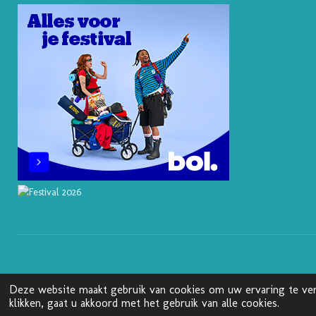
S
N
K
A
T
M
Deze website maakt gebruik van cookies om uw ervaring te ver
© 2025 - 2026 Boekenblog van Ann
klikken, gaat u akkoord met het gebruik van alle cookies.