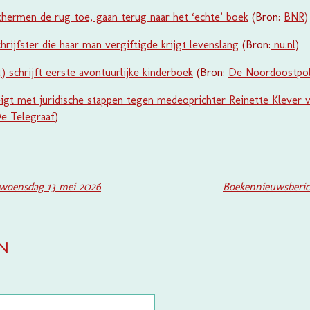
hermen de rug toe, gaan terug naar het ‘echte’ boek
(Bron:
BNR
)
rijfster die haar man vergiftigde krijgt levenslang
(Bron:
nu.nl
)
) schrijft eerste avontuurlijke kinderboek
(Bron:
De Noordoostpo
gt met juridische stappen tegen medeoprichter Reinette Klever v
e Telegraaf
)
woensdag 13 mei 2026
Boekennieuwsberic
en