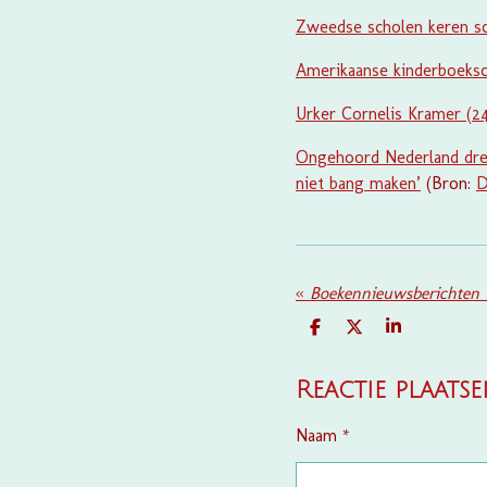
Zweedse scholen keren sc
Amerikaanse kinderboeksch
Urker Cornelis Kramer (24
Ongehoord Nederland drei
niet bang maken’
(Bron:
D
«
Boekennieuwsberichten 
D
D
S
E
E
H
L
E
A
E
L
R
Reactie plaats
N
E
Naam *