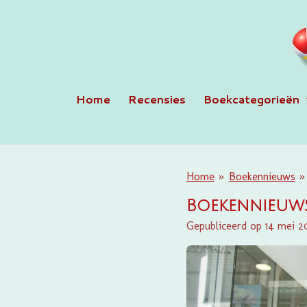
Ga
direct
naar
de
hoofdinhoud
Home
Recensies
Boekcategorieën
Home
»
Boekennieuws
»
Boekennieuws
Gepubliceerd op 14 mei 2