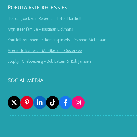
Populairste recensies
Het dagboek van Rebecca - Ester Hartholt
Mijn steenfamilie - Bastiaan Dolmans
Knuffelhormonen en hersenspinsels - Yvonne Molenaar
Vreemde kamers - Marijke van Oosterzee
Stoplijn Grebbeberg - Bob Latten & Rob Janssen
Social Media
X
P
L
T
F
I
I
I
I
A
N
N
N
K
C
S
T
K
T
E
T
E
E
O
B
A
R
D
K
O
G