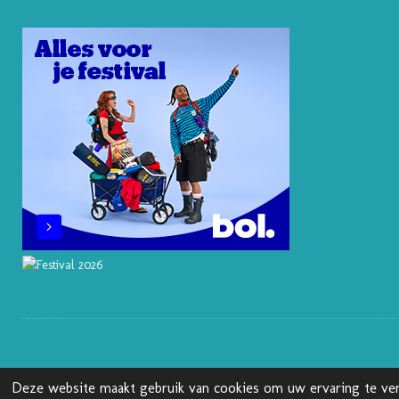
E
I
O
R
S
N
K
A
T
M
Deze website maakt gebruik van cookies om uw ervaring te ver
© 2025 - 2026 Boekenblog van Ann