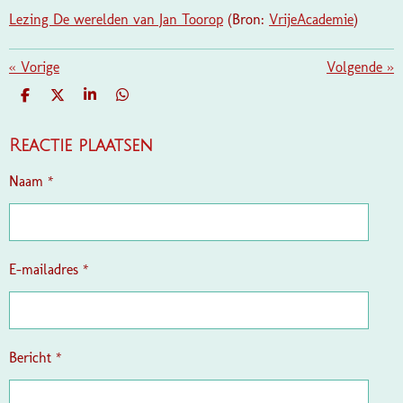
Lezing De werelden van Jan Toorop
(Bron:
VrijeAcademie
)
«
Vorige
Volgende
»
D
D
S
D
E
E
H
E
L
E
A
L
E
L
R
E
Reactie plaatsen
N
E
N
Naam *
E-mailadres *
Bericht *