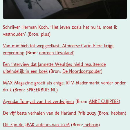
Schrijver Herman Koch: ‘Het leven zoals het nu is, moet ik
vasthouden’
(Bron:
plus
)
Van minibieb tot weggeefkast: Almeerse Carin Fiere krijgt
erepenning
(Bron:
omroep flevoland
)
Een interview dat Jannette Weultjes hield resulteerde
uiteindelijk in een boek
(Bron:
De Noordoostpolder
)
MAX Magazine groeit als enige, RTV-bladenmarkt verder onder
druk
(Bron:
SPREEKBUIS.NL
)
Agenda: Tongval van het verdwijnen
(Bron:
ANKE CUIJPERS
)
De vijf beste verhalen van de Harland Prijs 2025
(Bron:
hebban
)
Dit zijn de 3PAK-auteurs van 2026
(Bron:
hebban
)