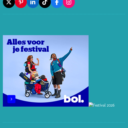
X
P
L
T
F
I
I
I
I
A
N
N
N
K
C
S
T
K
T
E
T
E
E
O
B
A
R
D
K
O
G
E
I
O
R
S
N
K
A
T
M