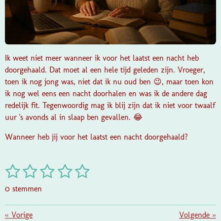
Ik weet niet meer wanneer ik voor het laatst een nacht heb
doorgehaald. Dat moet al een hele tijd geleden zijn. Vroeger,
toen ik nog jong was, niet dat ik nu oud ben 😉, maar toen kon
ik nog wel eens een nacht doorhalen en was ik de andere dag
redelijk fit. Tegenwoordig mag ik blij zijn dat ik niet voor twaalf
uur 's avonds al in slaap ben gevallen. 😂
Wanneer heb jij voor het laatst een nacht doorgehaald?
1
2
3
4
5
S
R
t
a
s
s
s
s
s
e
0 stemmen
t
m
t
t
t
t
t
i
m
e
e
e
e
e
«
Vorige
e
Volgende
»
n