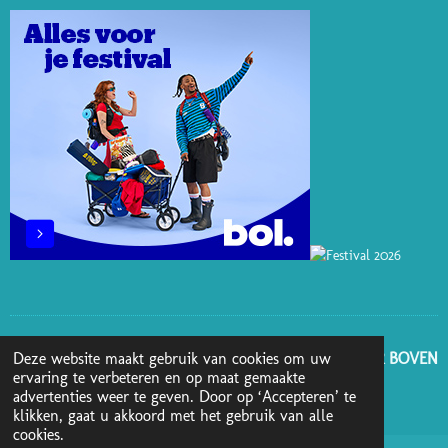
E
I
O
R
S
N
K
A
T
M
GA NAAR BOVEN
Deze website maakt gebruik van cookies om uw
ervaring te verbeteren en op maat gemaakte
advertenties weer te geven. Door op ‘Accepteren’ te
© 2025 - 2026 Boekenblog van Ann
klikken, gaat u akkoord met het gebruik van alle
cookies.