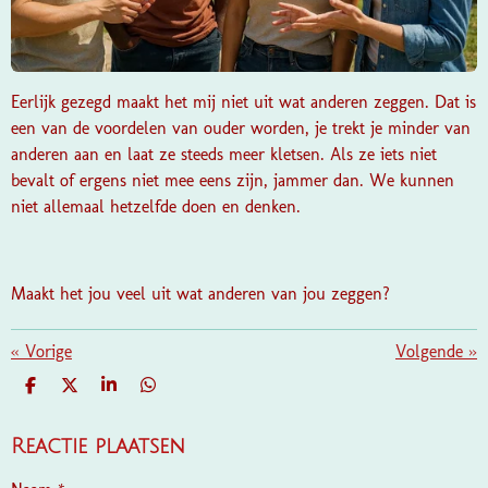
Eerlijk gezegd maakt het mij niet uit wat anderen zeggen. Dat is
een van de voordelen van ouder worden, je trekt je minder van
anderen aan en laat ze steeds meer kletsen. Als ze iets niet
bevalt of ergens niet mee eens zijn, jammer dan. We kunnen
niet allemaal hetzelfde doen en denken.
Maakt het jou veel uit wat anderen van jou zeggen?
«
Vorige
Volgende
»
D
D
S
D
E
E
H
E
L
E
A
L
E
L
R
E
Reactie plaatsen
N
E
N