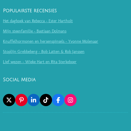
Populairste recensies
Het dagboek van Rebecca - Ester Hartholt
Mijn steenfamilie - Bastiaan Dolmans
Knuffelhormonen en hersenspinsels - Yvonne Molenaar
Stoplijn Grebbeberg - Bob Latten & Rob Janssen
Lief wezen - Wieke Hart en Rita Sterkeboer
Social Media
X
P
L
T
F
I
I
I
I
A
N
N
N
K
C
S
T
K
T
E
T
E
E
O
B
A
R
D
K
O
G