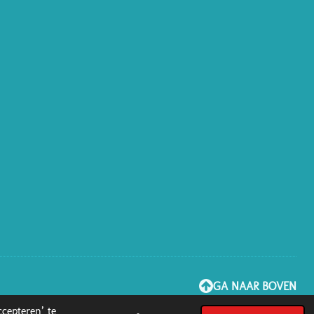
GA NAAR BOVEN
cepteren’ te