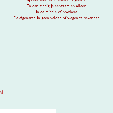
En dan eindig je eenzaam en alleen
in de middle of nowhere
De eigenaren in geen velden of wegen te bekennen
S
t
e
m
m
e
n
n