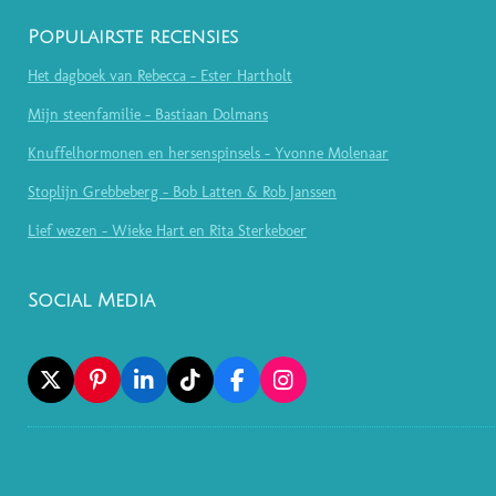
Populairste recensies
Het dagboek van Rebecca - Ester Hartholt
Mijn steenfamilie - Bastiaan Dolmans
Knuffelhormonen en hersenspinsels - Yvonne Molenaar
Stoplijn Grebbeberg - Bob Latten & Rob Janssen
Lief wezen - Wieke Hart en Rita Sterkeboer
Social Media
X
P
L
T
F
I
I
I
I
A
N
N
N
K
C
S
T
K
T
E
T
E
E
O
B
A
R
D
K
O
G