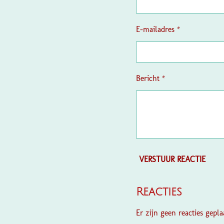
e
n
E-mailadres *
Bericht *
VERSTUUR REACTIE
Reacties
Er zijn geen reacties geplaa