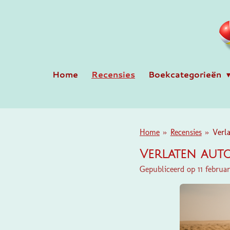
Ga
direct
naar
de
hoofdinhoud
Home
Recensies
Boekcategorieën
Home
»
Recensies
»
Verl
Verlaten aut
Gepubliceerd op 11 februa