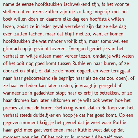
name de eerste hoofdstukken lachwekkend zijn, is het voor te
stellen dat er lezers zullen zijn die zo lang mogelijk met het
boek willen doen en daarom elke dag een hoofdstuk willen
lezen, zodat ze in ieder geval verzekerd zijn dat ze elke dag
even zullen lachen, maar dat blijft niet zo, want er komen
hoofdstukken die wat minder vrolijk zijn, maar soms wel een
glimlach op je gezicht toveren. Evengoed geniet je van het
verhaal en wil je alleen maar verder lezen, omdat je wilt weten
of het ooit nog goed komt tussen Ruthie en haar buren, of ze
doorzet en blijft, of dat ze de moed opgeeft en weer teruggaat
naar haar geboorteland (je begrijpt haar als ze dat zou doen), of
ze haar verleden kan laten rusten, je vraagt je geregeld af
wanneer ze in gedachten stopt haar ex erbij te betrekken, of ze
haar dromen kan laten uitkomen en je wilt ook weten hoe het
precies zit met de buren. Gelukkig wordt dat in de loop van het
verhaal steeds duidelijker en hoop je dat het goed komt. Op een
gegeven moment krijg je het gevoel dat je weet waar Ruthie
haar geld mee gaat verdienen, maar Ruthie weet dat op dat
moment nog niet. Of het ook zo is, mogen jullie zelf gaan