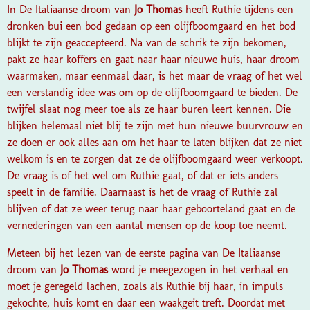
In De Italiaanse droom van
Jo Thomas
heeft Ruthie tijdens een
dronken bui een bod gedaan op een olijfboomgaard en het bod
blijkt te zijn geaccepteerd. Na van de schrik te zijn bekomen,
pakt ze haar koffers en gaat naar haar nieuwe huis, haar droom
waarmaken, maar eenmaal daar, is het maar de vraag of het wel
een verstandig idee was om op de olijfboomgaard te bieden. De
twijfel slaat nog meer toe als ze haar buren leert kennen. Die
blijken helemaal niet blij te zijn met hun nieuwe buurvrouw en
ze doen er ook alles aan om het haar te laten blijken dat ze niet
welkom is en te zorgen dat ze de olijfboomgaard weer verkoopt.
De vraag is of het wel om Ruthie gaat, of dat er iets anders
speelt in de familie. Daarnaast is het de vraag of Ruthie zal
blijven of dat ze weer terug naar haar geboorteland gaat en de
vernederingen van een aantal mensen op de koop toe neemt.
Meteen bij het lezen van de eerste pagina van De Italiaanse
droom van
Jo Thomas
word je meegezogen in het verhaal en
moet je geregeld lachen, zoals als Ruthie bij haar, in impuls
gekochte, huis komt en daar een waakgeit treft. Doordat met