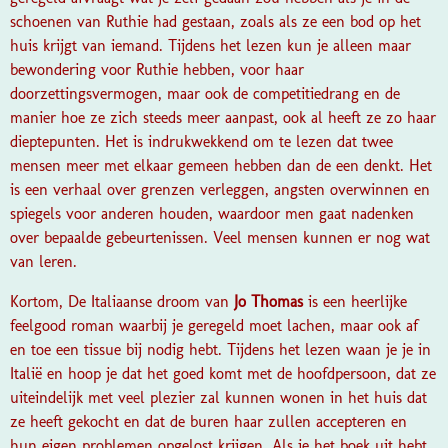
schoenen van Ruthie had gestaan, zoals als ze een bod op het
huis krijgt van iemand. Tijdens het lezen kun je alleen maar
bewondering voor Ruthie hebben, voor haar
doorzettingsvermogen, maar ook de competitiedrang en de
manier hoe ze zich steeds meer aanpast, ook al heeft ze zo haar
dieptepunten. Het is indrukwekkend om te lezen dat twee
mensen meer met elkaar gemeen hebben dan de een denkt. Het
is een verhaal over grenzen verleggen, angsten overwinnen en
spiegels voor anderen houden, waardoor men gaat nadenken
over bepaalde gebeurtenissen. Veel mensen kunnen er nog wat
van leren.
Kortom, De Italiaanse droom van
Jo Thomas
is een heerlijke
feelgood roman waarbij je geregeld moet lachen, maar ook af
en toe een tissue bij nodig hebt. Tijdens het lezen waan je je in
Italië en hoop je dat het goed komt met de hoofdpersoon, dat ze
uiteindelijk met veel plezier zal kunnen wonen in het huis dat
ze heeft gekocht en dat de buren haar zullen accepteren en
hun eigen problemen opgelost krijgen. Als je het boek uit hebt,