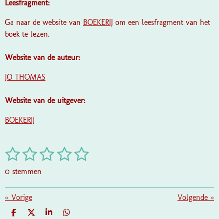
Leesfragment:
Ga naar de website van
BOEKERIJ
om een leesfragment van het
boek te lezen.
Website van de auteur:
JO THOMAS
Website van de uitgever:
BOEKERIJ
1
2
3
4
5
S
R
t
a
s
s
s
s
s
e
0 stemmen
t
m
t
t
t
t
t
i
m
e
e
e
e
e
«
Vorige
e
Volgende
»
n
n
g
r
r
r
r
r
D
D
S
D