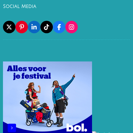
Social Media
X
P
L
T
F
I
I
I
I
A
N
N
N
K
C
S
T
K
T
E
T
E
E
O
B
A
R
D
K
O
G
E
I
O
R
S
N
K
A
T
M