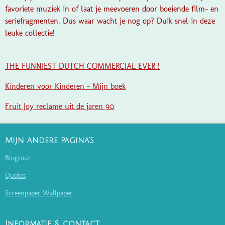
favoriete muziek in of laat je meevoeren door boeiende film- en
seriefragmenten. Dus waar wacht je nog op? Duik snel in deze
leuke collectie!
THE FUNNIEST DUTCH COMMERCIAL EVER !
Kinderen voor Kinderen - Mijn boek
Fruit Joy reclame uit de jaren 90
Mijn andere pagina's
Blogtour
Quotes
Screenpaper Wallpaper
Informatie & contact