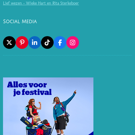
Lief wezen - Wieke Hart en Rita Sterkeboer
Social Media
X
P
L
T
F
I
I
I
I
A
N
N
N
K
C
S
T
K
T
E
T
E
E
O
B
A
R
D
K
O
G
E
I
O
R
S
N
K
A
T
M