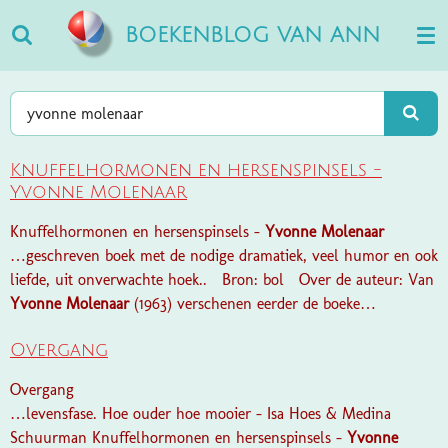
Ga
BOEKENBLOG VAN ANN
direct
naar
de
hoofdinhoud
Knuffelhormonen en hersenspinsels -
Yvonne Molenaar
Knuffelhormonen en hersenspinsels -
Yvonne
Molenaar
…geschreven boek met de nodige dramatiek, veel humor en ook
liefde, uit onverwachte hoek.. Bron: bol Over de auteur: Van
Yvonne
Molenaar
(1963) verschenen eerder de boeke…
Overgang
Overgang
…levensfase. Hoe ouder hoe mooier - Isa Hoes & Medina
Schuurman Knuffelhormonen en hersenspinsels -
Yvonne