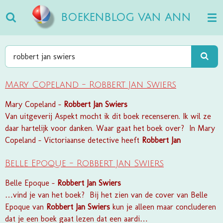
Ga
BOEKENBLOG VAN ANN
direct
naar
de
hoofdinhoud
Mary Copeland - Robbert Jan Swiers
Mary Copeland -
Robbert
Jan
Swiers
Van uitgeverij Aspekt mocht ik dit boek recenseren. Ik wil ze
daar hartelijk voor danken. Waar gaat het boek over? In Mary
Copeland – Victoriaanse detective heeft
Robbert
Jan
Belle Epoque - Robbert Jan Swiers
Belle Epoque -
Robbert
Jan
Swiers
…vind je van het boek? Bij het zien van de cover van Belle
Epoque van
Robbert
Jan
Swiers
kun je alleen maar concluderen
dat je een boek gaat lezen dat een aardi…