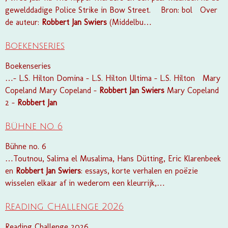
gewelddadige Police Strike in Bow Street. Bron: bol Over
de auteur:
Robbert
Jan
Swiers
(Middelbu…
Boekenseries
Boekenseries
…- L.S. Hilton Domina - L.S. Hilton Ultima - L.S. Hilton Mary
Copeland Mary Copeland -
Robbert
Jan
Swiers
Mary Copeland
2 -
Robbert
Jan
Bühne no. 6
Bühne no. 6
…Toutnou, Salima el Musalima, Hans Dütting, Eric Klarenbeek
en
Robbert
Jan
Swiers
: essays, korte verhalen en poëzie
wisselen elkaar af in wederom een kleurrijk,…
Reading Challenge 2026
Reading Challenge 2026