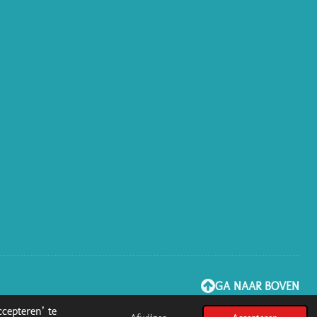
GA NAAR BOVEN
cepteren’ te