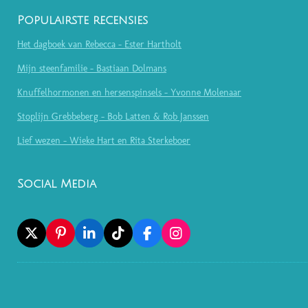
Populairste recensies
Het dagboek van Rebecca - Ester Hartholt
Mijn steenfamilie - Bastiaan Dolmans
Knuffelhormonen en hersenspinsels - Yvonne Molenaar
Stoplijn Grebbeberg - Bob Latten & Rob Janssen
Lief wezen - Wieke Hart en Rita Sterkeboer
Social Media
X
P
L
T
F
I
I
I
I
A
N
N
N
K
C
S
T
K
T
E
T
E
E
O
B
A
R
D
K
O
G