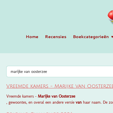
Ga
direct
naar
de
hoofdinhoud
Home
Recensies
Boekcategorieën
Vreemde kamers - Marijke van Oosterze
Vreemde kamers -
Marijke
van
Oosterzee
, gewoontes, en overal een andere versie
van
haar naam. De zo