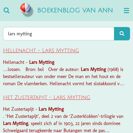
Ga
BOEKENBLOG VAN ANN
direct
naar
de
hoofdinhoud
Hellenacht - Lars Mytting
Hellenacht -
Lars
Mytting
…lossen. Bron: bol Over de auteur:
Lars
Mytting
(1968) is
bestsellerauteur van onder meer De man en het hout en de
roman De vlamberken. Hellenacht vormt het slotakkoord v…
Het Zustertapijt - Lars Mytting
Het Zustertapijt -
Lars
Mytting
. ‘Het Zustertapijt’, deel 2 van de ‘Zusterklokken’-trilogie van
Lars
Mytting
, speelt zich af in 1903, 22 jaren sinds dominee
Schweigaard terugkeerde naar Butangen met de pas…