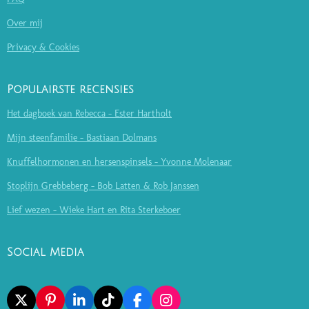
Over mij
Privacy & Cookies
Populairste recensies
Het dagboek van Rebecca - Ester Hartholt
Mijn steenfamilie - Bastiaan Dolmans
Knuffelhormonen en hersenspinsels - Yvonne Molenaar
Stoplijn Grebbeberg - Bob Latten & Rob Janssen
Lief wezen - Wieke Hart en Rita Sterkeboer
Social Media
X
P
L
T
F
I