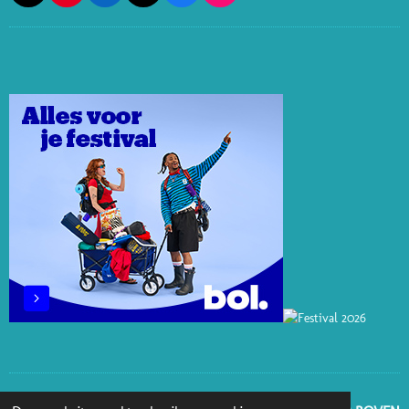
I
I
I
A
N
N
N
K
C
S
T
K
T
E
T
E
E
O
B
A
R
D
K
O
G
E
I
O
R
S
N
K
A
T
M