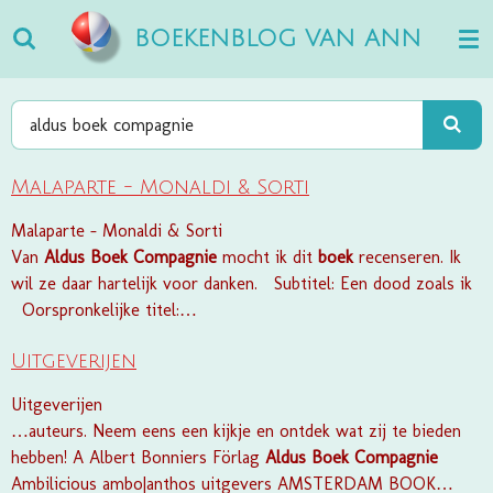
Ga
BOEKENBLOG VAN ANN
direct
naar
de
hoofdinhoud
Malaparte - Monaldi & Sorti
Malaparte - Monaldi & Sorti
Van
Aldus
Boek
Compagnie
mocht ik dit
boek
recenseren. Ik
wil ze daar hartelijk voor danken. Subtitel: Een dood zoals ik
Oorspronkelijke titel:…
Uitgeverijen
Uitgeverijen
…auteurs. Neem eens een kijkje en ontdek wat zij te bieden
hebben! A Albert Bonniers Förlag
Aldus
Boek
Compagnie
Ambilicious ambo|anthos uitgevers AMSTERDAM BOOK…