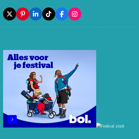
X
P
L
T
F
I
I
I
I
A
N
N
N
K
C
S
T
K
T
E
T
E
E
O
B
A
R
D
K
O
G
E
I
O
R
S
N
K
A
T
M