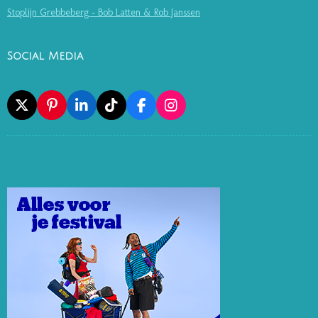
Stoplijn Grebbeberg - Bob Latten & Rob Janssen
Social Media
X
P
L
T
F
I
I
I
I
A
N
N
N
K
C
S
T
K
T
E
T
E
E
O
B
A
R
D
K
O
G
E
I
O
R
S
N
K
A
T
M